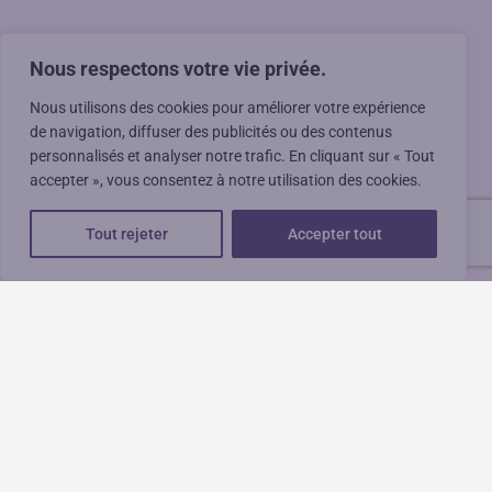
Nous respectons votre vie privée.
Nous utilisons des cookies pour améliorer votre expérience
de navigation, diffuser des publicités ou des contenus
personnalisés et analyser notre trafic. En cliquant sur « Tout
accepter », vous consentez à notre utilisation des cookies.
Tout rejeter
Accepter tout
Liens utiles
Mes annonces
Règles de Confidentialité
Mentions légales