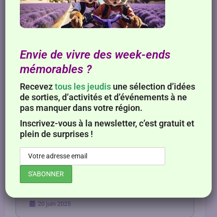
Alimentation
Comment réduire facilement les déchets
alimentaires à la maison?
21 juin 2025
Envie de vivre des week-ends
mémorables ?
Recevez
tous les jeudis
une sélection d’idées
de sorties, d’activités et d’événements
à ne
pas manquer dans votre région.
Inscrivez-vous à la newsletter, c’est gratuit et
plein de surprises !
Alimentation
La pastèque : le fruit roi de l’été à ne
surtout pas sous-estimer
20 juin 2025